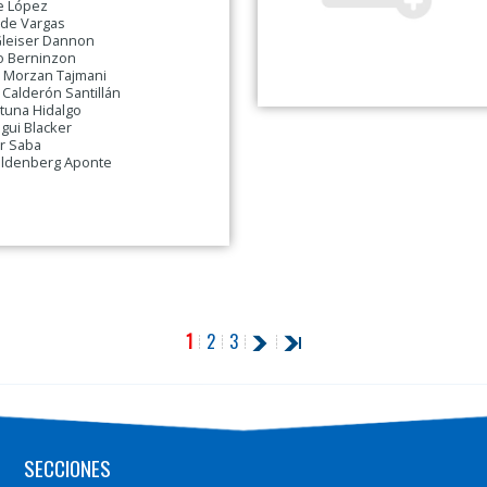
e López
de Vargas
leiser Dannon
o Berninzon
a Morzan Tajmani
 Calderón Santillán
tuna Hidalgo
gui Blacker
ar Saba
oldenberg Aponte
1
2
3
SECCIONES