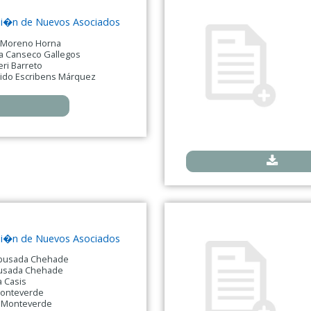
isi�n de Nuevos Asociados
l Moreno Horna
ia Canseco Gallegos
eri Barreto
ido Escribens Márquez
isi�n de Nuevos Asociados
Abusada Chehade
busada Chehade
 Casis
Monteverde
a Monteverde