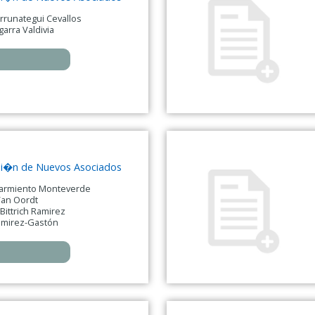
rrunategui Cevallos
arra Valdivia
isi�n de Nuevos Asociados
Sarmiento Monteverde
Van Oordt
ittrich Ramirez
amirez-Gastón