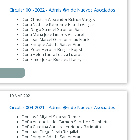
Circular 001-2022 - Admisi�n de Nuevos Asociados
Don Christian Alexander Bittrich Vargas
Doña Nathalie Katherine Bittrich Vargas
Don Nagib Samuel Salomón Saco
Doña María José Linares Velizarof
Don Jean Marcel Gondonneau Frank
Don Enrique Adolfo Sattler Arana
Don Peter Herbert Burger Bopst
Doña Helen Laura Loaiza Lizarbe
Don Elmer Jesús Rosales LLaury
19 MAR 2021
Circular 004-2021 - Admisi�n de Nuevos Asociados
Don José Miguel Salazar Romero
Doña Antonella del Carmen Sanchez Gambetta
Doña Carolina Annais Henriquez Barinotto
Don Juan Diego Farah Rizqallah
Don Enrique Adolfo Sattler Arana