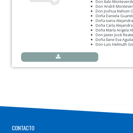
Don Italo Monteverd
Don André Montever
Don Joshua Nahum G
Doña Daniela Guanil
Doña Ivana Alejandr
Doña Carla Alejandra
Doña María Angela Al
Don Javier José Reate
Doña Ilane Eva Aguil
Don Luis Helmuth G
CONTACTO