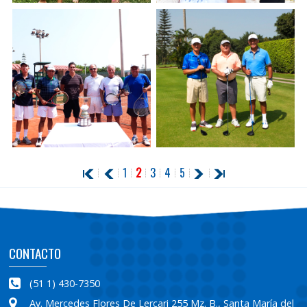
CAMPAMENTO
CAMPAMENTO
SEMANA SANTA -
SEMANA SANTA -
OREJAS DE CONEJO
CARITAS PINTADAS
1
2
3
4
5
CAMPEONATO DE
CAMPEONATO DE
TENIS DOBLES -
GOLF - COPA
COPA ESMERALDA
ESMERALDA 2017
2017
CONTACTO
(51 1) 430-7350
Av. Mercedes Flores De Lercari 255 Mz. B., Santa María del