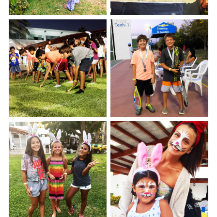
CAMPAMENTO
CAMPAMENTO
SEMANA SANTA -
SEMANA SANTA -
VARIETE DE MAGIA,
B�SQUEDA DE
MALABARISMO Y
HUEVOS DE PASCUA
CLOWN
CAMPAMENTO
CAMPAMENTO
SEMANA SANTA -
SEMANA SANTA -
FRONTENIS JUVENIL
CARRERA DE
Y FÚTBOL DE
HUEVOS DE PASCUA
MENORES