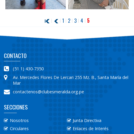
1
2
3
4
5
HALLOWEEN PARTY
DÍA DE LA MADRE
CONTACTO
(51 1) 430-7350
Av. Mercedes Flores De Lercari 255 Mz. B., Santa María del
Mar
contactenos@clubesmeralda.org.pe
SECCIONES
Nosotros
Junta Directiva
Circulares
Enlaces de Interés