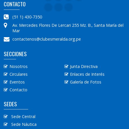
HALLOWEEN PARTY
CONTACTO
NUEVO 2019
D�A DE SAN PEDRO
Y SAN PABLO
(51 1) 430-7350
ALMUERZO POR EL
Av. Mercedes Flores De Lercari 255 Mz. B., Santa María del
D��A DEL PADRE
Mar
contactenos@clubesmeralda.org.pe
SECCIONES
Nosotros
Junta Directiva
Circulares
Enlaces de Interés
Eventos
Galería de Fotos
Contacto
SEDES
Sede Central
Sede Náutica